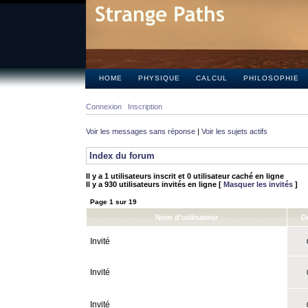
HOME
PHYSIQUE
CALCUL
PHILOSOPHIE
Connexion
Inscription
Voir les messages sans réponse
|
Voir les sujets actifs
Index du forum
Il y a 1 utilisateurs inscrit et 0 utilisateur caché en ligne
Il y a 930 utilisateurs invités en ligne [
Masquer les invités
]
Page
1
sur
19
Nom d’utilisateur
D
Invité
0
Invité
0
Invité
0