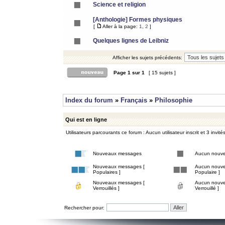
Science et religion
[Anthologie] Formes physiques
[
Aller à la page:
1
,
2
]
Quelques lignes de Leibniz
Afficher les sujets précédents:
Page
1
sur
1
[ 15 sujets ]
Index du forum
»
Français
»
Philosophie
Qui est en ligne
Utilisateurs parcourants ce forum : Aucun utilisateur inscrit et 3 invité
Nouveaux messages
Aucun nouv
Nouveaux messages [
Aucun nouve
Populaires ]
Populaire ]
Nouveaux messages [
Aucun nouve
Verrouillés ]
Verrouillé ]
Rechercher pour: