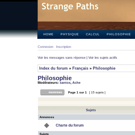
HOME
PHYSIQUE
CALCUL
PHILOSOPHIE
Connexion
Inscription
Voir les messages sans réponse
|
Voir les sujets actifs
Index du forum
»
Français
»
Philosophie
Philosophie
Modérateurs:
xantox
,
Ache
Page
1
sur
1
[ 15 sujets ]
Sujets
Annonces
Charte du forum
Sujets