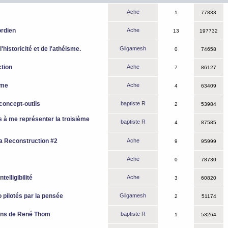
Ache
1
77833
ordien
Ache
13
197732
 l'historicité et de l'athéisme.
Gilgamesh
0
74658
tion
Ache
7
86127
rme
Ache
4
63409
concept-outils
baptiste R
2
53984
s à me représenter la troisième
baptiste R
4
87585
La Reconstruction #2
Ache
9
95999
Ache
0
78730
telligibilité
Ache
3
60820
 pilotés par la pensée
Gilgamesh
2
51174
ens de René Thom
baptiste R
1
53264