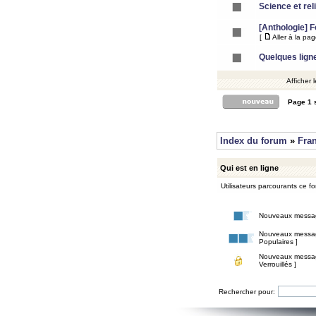
Science et rel
[Anthologie] 
[
Aller à la pa
Quelques lign
Afficher 
Page
1
Index du forum
»
Fra
Qui est en ligne
Utilisateurs parcourants ce for
Nouveaux messa
Nouveaux messa
Populaires ]
Nouveaux messa
Verrouillés ]
Rechercher pour: