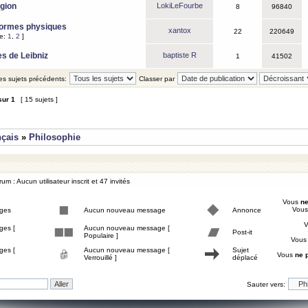
igion
LokiLeFourbe
8
96840
Formes physiques
xantox
22
220649
ge:
1
,
2
]
es de Leibniz
baptiste R
1
41502
les sujets précédents:
Classer par
sur
1
[ 15 sujets ]
nçais
»
Philosophie
um : Aucun utilisateur inscrit et 47 invités
Vous
ne
Vou
ges
Aucun nouveau message
Annonce
ges [
Aucun nouveau message [
Post-it
Populaire ]
Vou
ges [
Aucun nouveau message [
Sujet
Vous
ne 
Verrouillé ]
déplacé
Sauter vers: