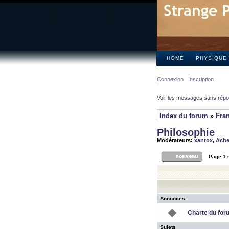
HOME
PHYSIQUE
Connexion
Inscription
Voir les messages sans rép
Index du forum
»
Fra
Philosophie
Modérateurs:
xantox
,
Ach
Page
1
Annonces
Charte du for
Sujets