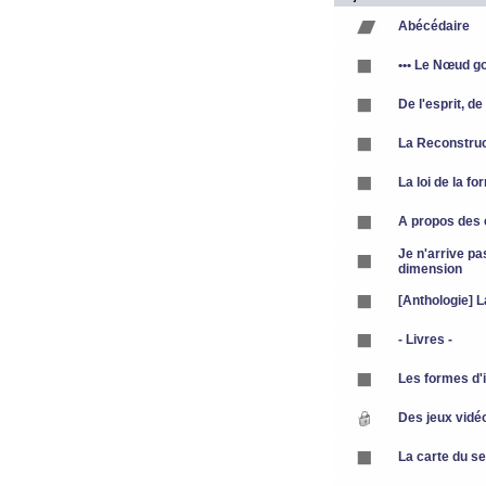
Abécédaire
••• Le Nœud g
De l'esprit, de
La Reconstruc
La loi de la fo
A propos des 
Je n'arrive pa
dimension
[Anthologie] 
- Livres -
Les formes d'in
Des jeux vidéo
La carte du s