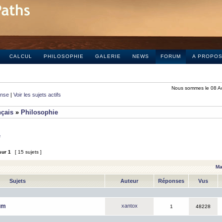
CALCUL
PHILOSOPHIE
GALERIE
NEWS
FORUM
A PROPO
Nous sommes le 08 A
onse
|
Voir les sujets actifs
nçais
»
Philosophie
e
sur
1
[ 15 sujets ]
Ma
Sujets
Auteur
Réponses
Vus
um
xantox
1
48228