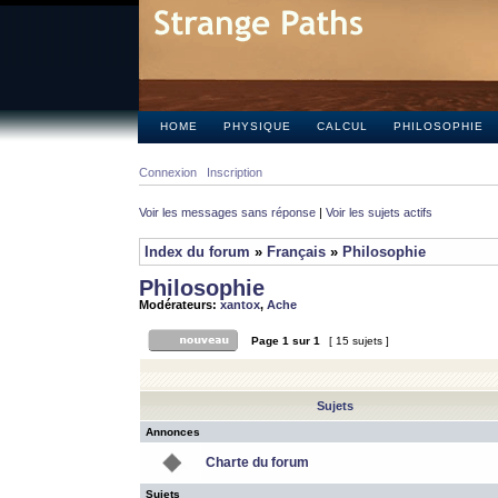
HOME
PHYSIQUE
CALCUL
PHILOSOPHIE
Connexion
Inscription
Voir les messages sans réponse
|
Voir les sujets actifs
Index du forum
»
Français
»
Philosophie
Philosophie
Modérateurs:
xantox
,
Ache
Page
1
sur
1
[ 15 sujets ]
Sujets
Annonces
Charte du forum
Sujets