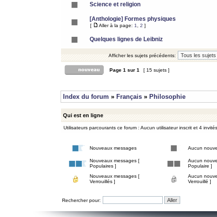
Science et religion
[Anthologie] Formes physiques
[
Aller à la page:
1
,
2
]
Quelques lignes de Leibniz
Afficher les sujets précédents:
Page
1
sur
1
[ 15 sujets ]
Index du forum
»
Français
»
Philosophie
Qui est en ligne
Utilisateurs parcourants ce forum : Aucun utilisateur inscrit et 4 invité
Nouveaux messages
Aucun nouv
Nouveaux messages [
Aucun nouve
Populaires ]
Populaire ]
Nouveaux messages [
Aucun nouve
Verrouillés ]
Verrouillé ]
Rechercher pour: