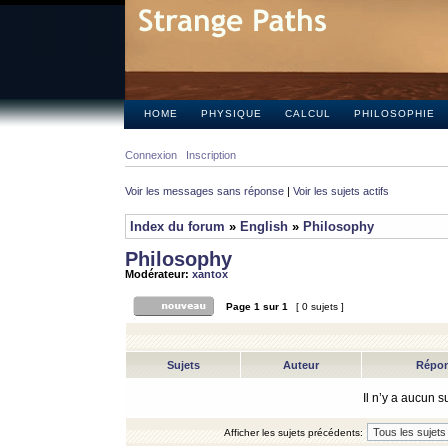
HOME
PHYSIQUE
CALCUL
PHILOSOPHIE
Connexion
Inscription
Voir les messages sans réponse
|
Voir les sujets actifs
Index du forum
»
English
»
Philosophy
Philosophy
Modérateur:
xantox
Page
1
sur
1
[ 0 sujets ]
Sujets
Auteur
Répo
Il n’y a aucun 
Afficher les sujets précédents: