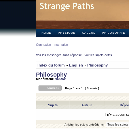
HOME
PHYSIQUE
CALCUL
PHILOSOPHIE
Connexion
Inscription
Voir les messages sans réponse
|
Voir les sujets actifs
Index du forum
»
English
»
Philosophy
Philosophy
Modérateur:
xantox
Page
1
sur
1
[ 0 sujets ]
Sujets
Auteur
Répo
Il n’y a aucun 
Afficher les sujets précédents: