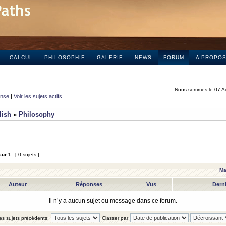
CALCUL
PHILOSOPHIE
GALERIE
NEWS
FORUM
A PROPO
Nous sommes le 07 A
onse
|
Voir les sujets actifs
lish
»
Philosophy
sur
1
[ 0 sujets ]
Ma
Auteur
Réponses
Vus
Dern
Il n’y a aucun sujet ou message dans ce forum.
les sujets précédents:
Classer par