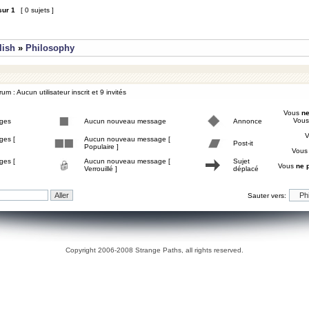
sur
1
[ 0 sujets ]
lish
»
Philosophy
um : Aucun utilisateur inscrit et 9 invités
Vous
ne
Vou
ges
Aucun nouveau message
Annonce
ges [
Aucun nouveau message [
Post-it
Populaire ]
Vou
ges [
Aucun nouveau message [
Sujet
Vous
ne 
Verrouillé ]
déplacé
Sauter vers:
Copyright 2006-2008 Strange Paths, all rights reserved.