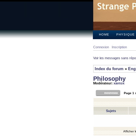
HOME
PHYSIQUE
Connexion
Inscription
Voir les messages sans rép
Index du forum
»
Eng
Philosophy
Modérateur:
xantox
Page
1
Sujets
Afficher 