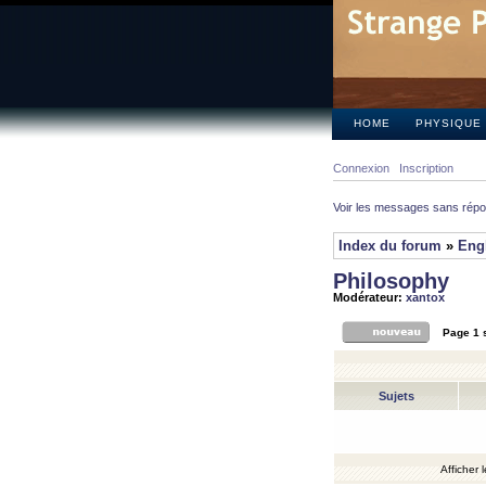
HOME
PHYSIQUE
Connexion
Inscription
Voir les messages sans rép
Index du forum
»
Eng
Philosophy
Modérateur:
xantox
Page
1
Sujets
Afficher 