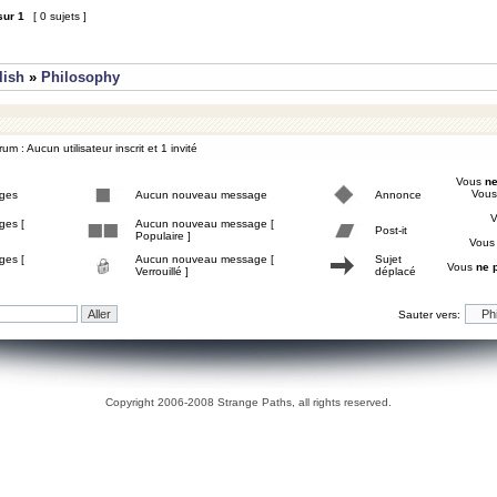
sur
1
[ 0 sujets ]
lish
»
Philosophy
um : Aucun utilisateur inscrit et 1 invité
Vous
ne
Vou
ges
Aucun nouveau message
Annonce
ges [
Aucun nouveau message [
Post-it
Populaire ]
Vou
ges [
Aucun nouveau message [
Sujet
Vous
ne 
Verrouillé ]
déplacé
Sauter vers:
Copyright 2006-2008 Strange Paths, all rights reserved.