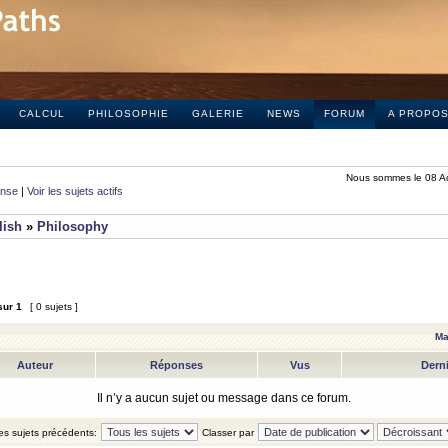
CALCUL
PHILOSOPHIE
GALERIE
NEWS
FORUM
A PROPO
Nous sommes le 08 A
onse
|
Voir les sujets actifs
lish
»
Philosophy
sur
1
[ 0 sujets ]
Ma
Auteur
Réponses
Vus
Dern
Il n’y a aucun sujet ou message dans ce forum.
les sujets précédents:
Classer par