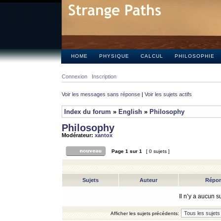
HOME
PHYSIQUE
CALCUL
PHILOSOPHIE
Connexion
Inscription
Voir les messages sans réponse
|
Voir les sujets actifs
Index du forum
»
English
»
Philosophy
Philosophy
Modérateur:
xantox
Page
1
sur
1
[ 0 sujets ]
Sujets
Auteur
Répo
Il n’y a aucun 
Afficher les sujets précédents: