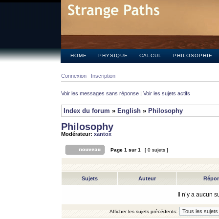
HOME
PHYSIQUE
CALCUL
PHILOSOPHIE
Connexion
Inscription
Voir les messages sans réponse
|
Voir les sujets actifs
Index du forum
»
English
»
Philosophy
Philosophy
Modérateur:
xantox
Page
1
sur
1
[ 0 sujets ]
Sujets
Auteur
Répo
Il n’y a aucun 
Afficher les sujets précédents: