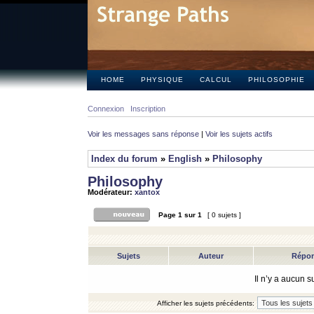
HOME
PHYSIQUE
CALCUL
PHILOSOPHIE
Connexion
Inscription
Voir les messages sans réponse
|
Voir les sujets actifs
Index du forum
»
English
»
Philosophy
Philosophy
Modérateur:
xantox
Page
1
sur
1
[ 0 sujets ]
Sujets
Auteur
Répo
Il n’y a aucun 
Afficher les sujets précédents: