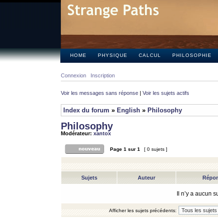
HOME
PHYSIQUE
CALCUL
PHILOSOPHIE
Connexion
Inscription
Voir les messages sans réponse
|
Voir les sujets actifs
Index du forum
»
English
»
Philosophy
Philosophy
Modérateur:
xantox
Page
1
sur
1
[ 0 sujets ]
Sujets
Auteur
Répo
Il n’y a aucun 
Afficher les sujets précédents: