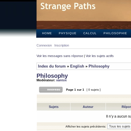
HOME
PHYSIQUE
CALCUL
PHILOSOPHIE
Connexion
Inscription
Voir les messages sans réponse
|
Voir les sujets actifs
Index du forum
»
English
»
Philosophy
Philosophy
Modérateur:
xantox
Page
1
sur
1
[ 0 sujets ]
Sujets
Auteur
Répo
Il n’y a aucun 
Afficher les sujets précédents: