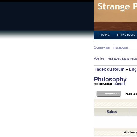
HOME
PHYSIQUE
Connexion
Inscription
Voir les messages sans rép
Index du forum
»
Eng
Philosophy
Modérateur:
xantox
Page
1
Sujets
Afficher 