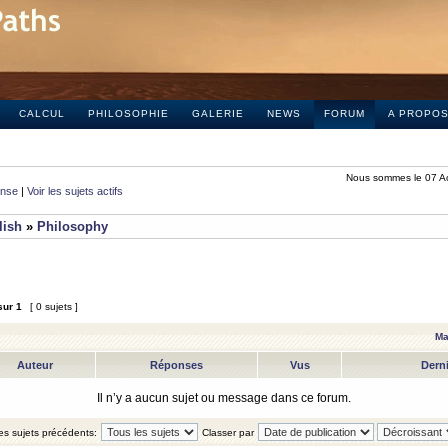
CALCUL
PHILOSOPHIE
GALERIE
NEWS
FORUM
A PROPO
Nous sommes le 07 A
onse
|
Voir les sujets actifs
lish
»
Philosophy
sur
1
[ 0 sujets ]
Ma
Auteur
Réponses
Vus
Dern
Il n’y a aucun sujet ou message dans ce forum.
les sujets précédents:
Classer par