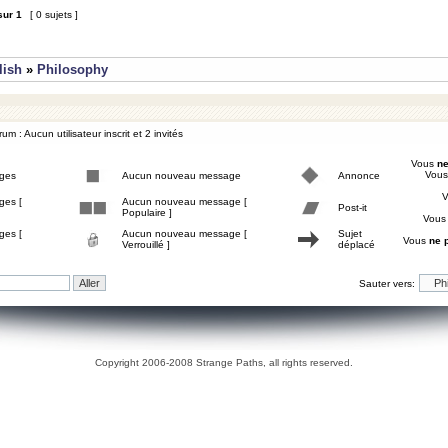
sur
1
[ 0 sujets ]
lish
»
Philosophy
um : Aucun utilisateur inscrit et 2 invités
Vous
ne
Vou
ges
Aucun nouveau message
Annonce
ges [
Aucun nouveau message [
Post-it
Populaire ]
Vou
ges [
Aucun nouveau message [
Sujet
Vous
ne 
Verrouillé ]
déplacé
Sauter vers:
Copyright 2006-2008 Strange Paths, all rights reserved.