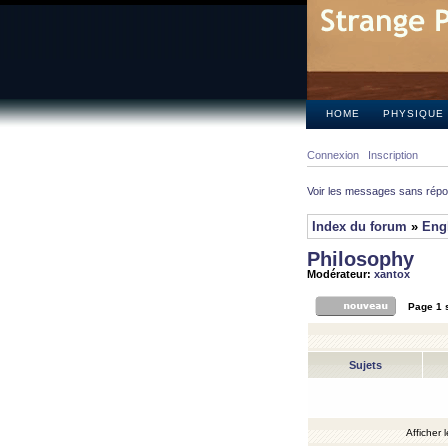
HOME
PHYSIQUE
Connexion
Inscription
Voir les messages sans rép
Index du forum
»
Eng
Philosophy
Modérateur:
xantox
Page
1
Sujets
Afficher 