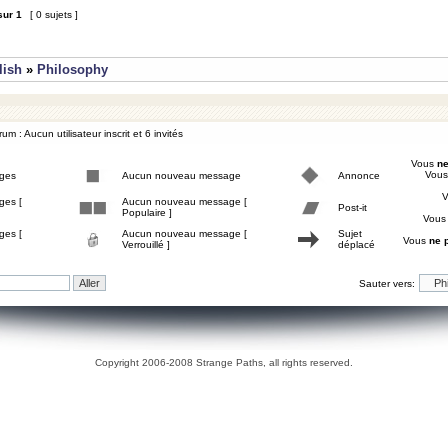
sur
1
[ 0 sujets ]
lish
»
Philosophy
um : Aucun utilisateur inscrit et 6 invités
Vous
ne
Vou
ges
Aucun nouveau message
Annonce
ges [
Aucun nouveau message [
Post-it
Populaire ]
Vou
ges [
Aucun nouveau message [
Sujet
Vous
ne 
Verrouillé ]
déplacé
Sauter vers:
Copyright 2006-2008 Strange Paths, all rights reserved.