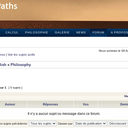
CALCUL
PHILOSOPHIE
GALERIE
NEWS
FORUM
A PROPO
Nous sommes le 09 A
onse
|
Voir les sujets actifs
lish
»
Philosophy
sur
1
[ 0 sujets ]
Ma
Auteur
Réponses
Vus
Dern
Il n’y a aucun sujet ou message dans ce forum.
les sujets précédents:
Classer par