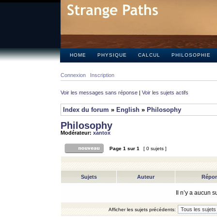
HOME
PHYSIQUE
CALCUL
PHILOSOPHIE
Connexion
Inscription
Voir les messages sans réponse
|
Voir les sujets actifs
Index du forum
»
English
»
Philosophy
Philosophy
Modérateur:
xantox
Page
1
sur
1
[ 0 sujets ]
Sujets
Auteur
Répo
Il n’y a aucun 
Afficher les sujets précédents: