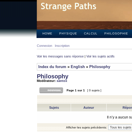
HOME
PHYSIQUE
CALCUL
PHILOSOPHIE
Connexion
Inscription
Voir les messages sans réponse
|
Voir les sujets actifs
Index du forum
»
English
»
Philosophy
Philosophy
Modérateur:
xantox
Page
1
sur
1
[ 0 sujets ]
Sujets
Auteur
Répo
Il n’y a aucun 
Afficher les sujets précédents: