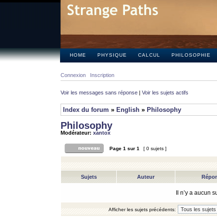
HOME
PHYSIQUE
CALCUL
PHILOSOPHIE
Connexion
Inscription
Voir les messages sans réponse
|
Voir les sujets actifs
Index du forum
»
English
»
Philosophy
Philosophy
Modérateur:
xantox
Page
1
sur
1
[ 0 sujets ]
Sujets
Auteur
Répo
Il n’y a aucun 
Afficher les sujets précédents: