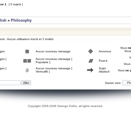
sur
1
[ 0 sujets ]
lish
»
Philosophy
um : Aucun utilisateur inscrit et 2 invités
Vous
ne
Vou
ges
Aucun nouveau message
Annonce
ges [
Aucun nouveau message [
Post-it
Populaire ]
Vou
ges [
Aucun nouveau message [
Sujet
Vous
ne 
Verrouillé ]
déplacé
Sauter vers:
Copyright 2006-2008 Strange Paths, all rights reserved.