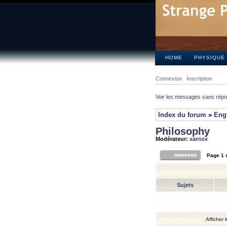
HOME
PHYSIQUE
Connexion
Inscription
Voir les messages sans rép
Index du forum
»
Eng
Philosophy
Modérateur:
xantox
Page
1
Sujets
Afficher 