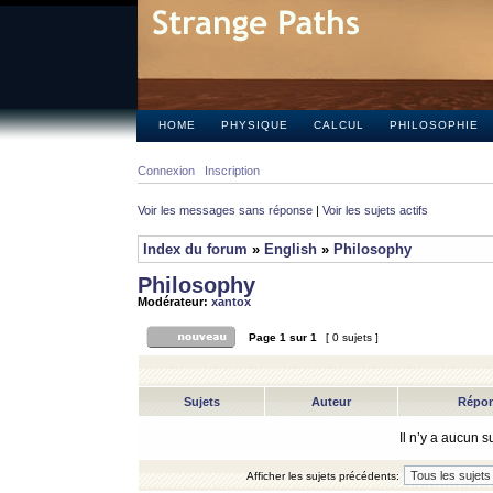
HOME
PHYSIQUE
CALCUL
PHILOSOPHIE
Connexion
Inscription
Voir les messages sans réponse
|
Voir les sujets actifs
Index du forum
»
English
»
Philosophy
Philosophy
Modérateur:
xantox
Page
1
sur
1
[ 0 sujets ]
Sujets
Auteur
Répo
Il n’y a aucun 
Afficher les sujets précédents: