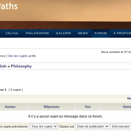
CALCUL
PHILOSOPHIE
GALERIE
NEWS
FORUM
A PROPO
Nous sommes le 07 A
onse
|
Voir les sujets actifs
lish
»
Philosophy
sur
1
[ 0 sujets ]
Ma
Auteur
Réponses
Vus
Dern
Il n’y a aucun sujet ou message dans ce forum.
les sujets précédents:
Classer par