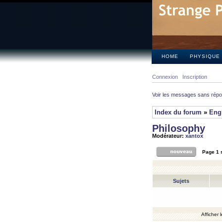
HOME
PHYSIQUE
Connexion
Inscription
Voir les messages sans rép
Index du forum
»
Eng
Philosophy
Modérateur:
xantox
Page
1
Sujets
Afficher 