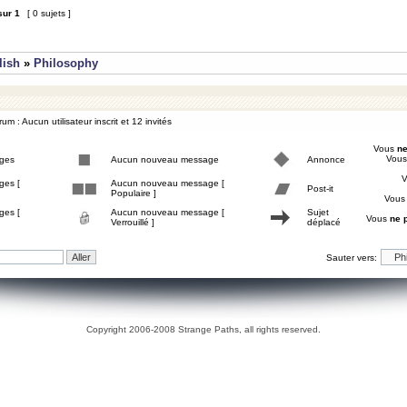
sur
1
[ 0 sujets ]
lish
»
Philosophy
um : Aucun utilisateur inscrit et 12 invités
Vous
ne
Vou
ges
Aucun nouveau message
Annonce
ges [
Aucun nouveau message [
Post-it
Populaire ]
Vou
ges [
Aucun nouveau message [
Sujet
Vous
ne 
Verrouillé ]
déplacé
Sauter vers:
Copyright 2006-2008 Strange Paths, all rights reserved.