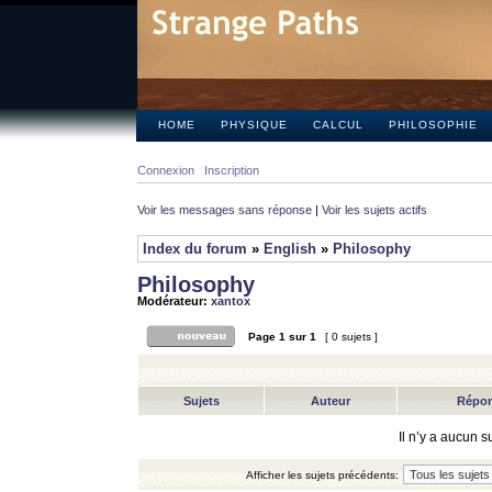
HOME
PHYSIQUE
CALCUL
PHILOSOPHIE
Connexion
Inscription
Voir les messages sans réponse
|
Voir les sujets actifs
Index du forum
»
English
»
Philosophy
Philosophy
Modérateur:
xantox
Page
1
sur
1
[ 0 sujets ]
Sujets
Auteur
Répo
Il n’y a aucun 
Afficher les sujets précédents: