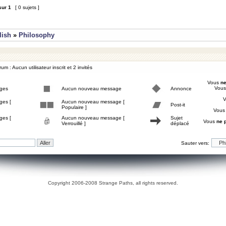
sur
1
[ 0 sujets ]
lish
»
Philosophy
um : Aucun utilisateur inscrit et 2 invités
Vous
ne
Vou
ges
Aucun nouveau message
Annonce
ges [
Aucun nouveau message [
Post-it
Populaire ]
Vou
ges [
Aucun nouveau message [
Sujet
Vous
ne 
Verrouillé ]
déplacé
Sauter vers:
Copyright 2006-2008 Strange Paths, all rights reserved.