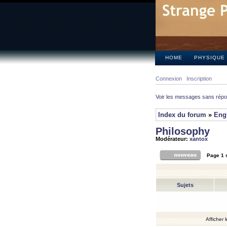
HOME
PHYSIQUE
Connexion
Inscription
Voir les messages sans rép
Index du forum
»
Eng
Philosophy
Modérateur:
xantox
Page
1
Sujets
Afficher 