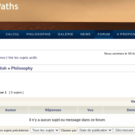
CALCUL
PHILOSOPHIE
GALERIE
NEWS
FORUM
A PROPO
Nous sommes le 09 A
onse
|
Voir les sujets actifs
lish
»
Philosophy
sur
1
[ 0 sujets ]
Ma
Auteur
Réponses
Vus
Dern
Il n’y a aucun sujet ou message dans ce forum.
les sujets précédents:
Classer par