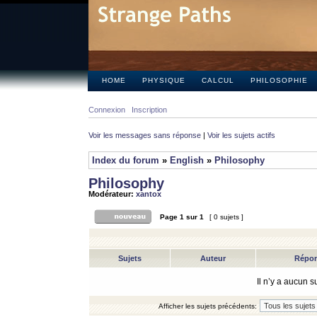
HOME
PHYSIQUE
CALCUL
PHILOSOPHIE
Connexion
Inscription
Voir les messages sans réponse
|
Voir les sujets actifs
Index du forum
»
English
»
Philosophy
Philosophy
Modérateur:
xantox
Page
1
sur
1
[ 0 sujets ]
Sujets
Auteur
Répo
Il n’y a aucun 
Afficher les sujets précédents: