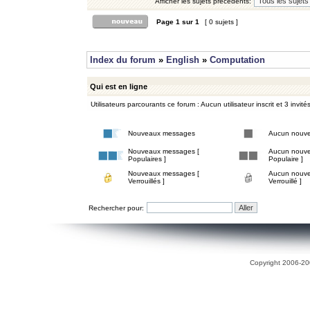
Afficher les sujets précédents:
Page
1
sur
1
[ 0 sujets ]
Index du forum
»
English
»
Computation
Qui est en ligne
Utilisateurs parcourants ce forum : Aucun utilisateur inscrit et 3 invité
Nouveaux messages
Aucun nouv
Nouveaux messages [
Aucun nouve
Populaires ]
Populaire ]
Nouveaux messages [
Aucun nouve
Verrouillés ]
Verrouillé ]
Rechercher pour:
Copyright 2006-200