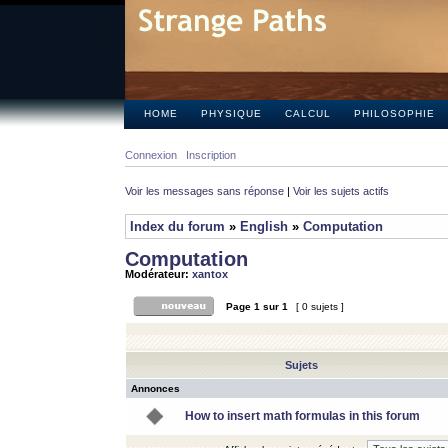
HOME
PHYSIQUE
CALCUL
PHILOSOPHIE
Connexion
Inscription
Voir les messages sans réponse
|
Voir les sujets actifs
Index du forum
»
English
»
Computation
Computation
Modérateur:
xantox
Page
1
sur
1
[ 0 sujets ]
Sujets
Annonces
How to insert math formulas in this forum