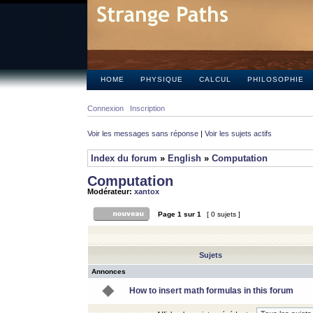
HOME
PHYSIQUE
CALCUL
PHILOSOPHIE
Connexion
Inscription
Voir les messages sans réponse
|
Voir les sujets actifs
Index du forum
»
English
»
Computation
Computation
Modérateur:
xantox
Page
1
sur
1
[ 0 sujets ]
Sujets
Annonces
How to insert math formulas in this forum