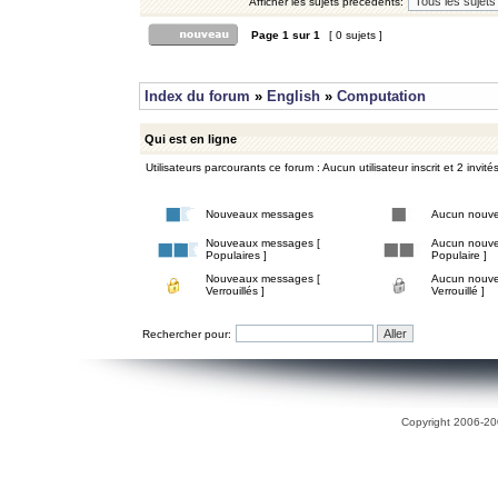
Afficher les sujets précédents:
Page
1
sur
1
[ 0 sujets ]
Index du forum
»
English
»
Computation
Qui est en ligne
Utilisateurs parcourants ce forum : Aucun utilisateur inscrit et 2 invité
Nouveaux messages
Aucun nouv
Nouveaux messages [
Aucun nouve
Populaires ]
Populaire ]
Nouveaux messages [
Aucun nouve
Verrouillés ]
Verrouillé ]
Rechercher pour:
Copyright 2006-200