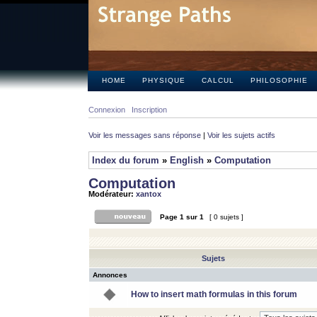
HOME
PHYSIQUE
CALCUL
PHILOSOPHIE
Connexion
Inscription
Voir les messages sans réponse
|
Voir les sujets actifs
Index du forum
»
English
»
Computation
Computation
Modérateur:
xantox
Page
1
sur
1
[ 0 sujets ]
Sujets
Annonces
How to insert math formulas in this forum