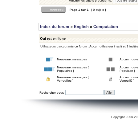
Afficher les sujets précédents:
Page
1
sur
1
[ 0 sujets ]
Index du forum
»
English
»
Computation
Qui est en ligne
Utilisateurs parcourants ce forum : Aucun utilisateur inscrit et 3 invité
Nouveaux messages
Aucun nouv
Nouveaux messages [
Aucun nouve
Populaires ]
Populaire ]
Nouveaux messages [
Aucun nouve
Verrouillés ]
Verrouillé ]
Rechercher pour:
Copyright 2006-200