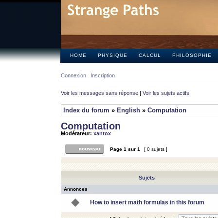
HOME
PHYSIQUE
CALCUL
PHILOSOPHIE
Connexion
Inscription
Voir les messages sans réponse
|
Voir les sujets actifs
Index du forum
»
English
»
Computation
Computation
Modérateur:
xantox
Page
1
sur
1
[ 0 sujets ]
Sujets
Annonces
How to insert math formulas in this forum