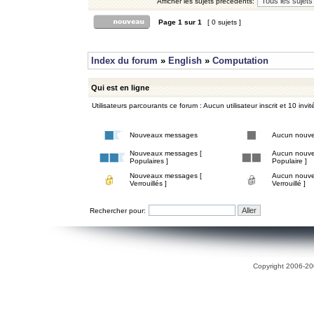
Afficher les sujets précédents:
Page
1
sur
1
[ 0 sujets ]
Index du forum
»
English
»
Computation
Qui est en ligne
Utilisateurs parcourants ce forum : Aucun utilisateur inscrit et 10 invit
Nouveaux messages
Aucun nouv
Nouveaux messages [
Aucun nouve
Populaires ]
Populaire ]
Nouveaux messages [
Aucun nouve
Verrouillés ]
Verrouillé ]
Rechercher pour:
Copyright 2006-200