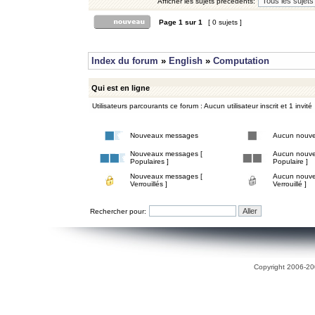
Afficher les sujets précédents:
Page
1
sur
1
[ 0 sujets ]
Index du forum
»
English
»
Computation
Qui est en ligne
Utilisateurs parcourants ce forum : Aucun utilisateur inscrit et 1 invité
Nouveaux messages
Aucun nouv
Nouveaux messages [
Aucun nouve
Populaires ]
Populaire ]
Nouveaux messages [
Aucun nouve
Verrouillés ]
Verrouillé ]
Rechercher pour:
Copyright 2006-200