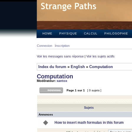
HOME
PHYSIQUE
CALCUL
PHILOSOPHIE
Connexion
Inscription
Voir les messages sans réponse
|
Voir les sujets actifs
Index du forum
»
English
»
Computation
Computation
Modérateur:
xantox
Page
1
sur
1
[ 0 sujets ]
Sujets
Annonces
How to insert math formulas in this forum