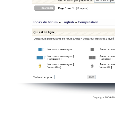
Afficher les sujets précédents:
Page
1
sur
1
[ 0 sujets ]
Index du forum
»
English
»
Computation
Qui est en ligne
Utilisateurs parcourants ce forum : Aucun utilisateur inscrit et 1 invité
Nouveaux messages
Aucun nouv
Nouveaux messages [
Aucun nouve
Populaires ]
Populaire ]
Nouveaux messages [
Aucun nouve
Verrouillés ]
Verrouillé ]
Rechercher pour:
Copyright 2006-200