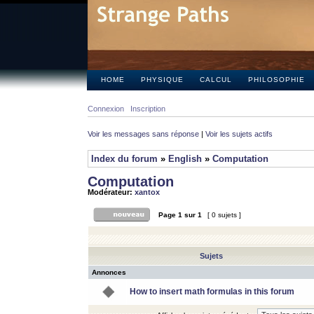
HOME
PHYSIQUE
CALCUL
PHILOSOPHIE
Connexion
Inscription
Voir les messages sans réponse
|
Voir les sujets actifs
Index du forum
»
English
»
Computation
Computation
Modérateur:
xantox
Page
1
sur
1
[ 0 sujets ]
Sujets
Annonces
How to insert math formulas in this forum