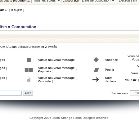
les sujets précédents:
Classer par
sur
1
[ 0 sujets ]
lish
»
Computation
um : Aucun utilisateur inscrit et 2 invités
Vous
ne
Vou
ges
Aucun nouveau message
Annonce
ges [
Aucun nouveau message [
Post-it
Populaire ]
Vou
ges [
Aucun nouveau message [
Sujet
Vous
ne 
Verrouillé ]
déplacé
Sauter vers:
Copyright 2006-2008 Strange Paths, all rights reserved.