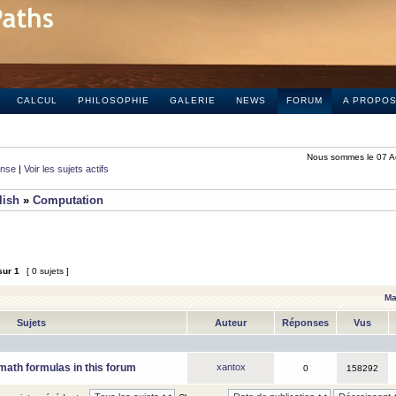
CALCUL
PHILOSOPHIE
GALERIE
NEWS
FORUM
A PROPO
Nous sommes le 07 A
onse
|
Voir les sujets actifs
lish
»
Computation
sur
1
[ 0 sujets ]
Ma
Sujets
Auteur
Réponses
Vus
math formulas in this forum
xantox
0
158292