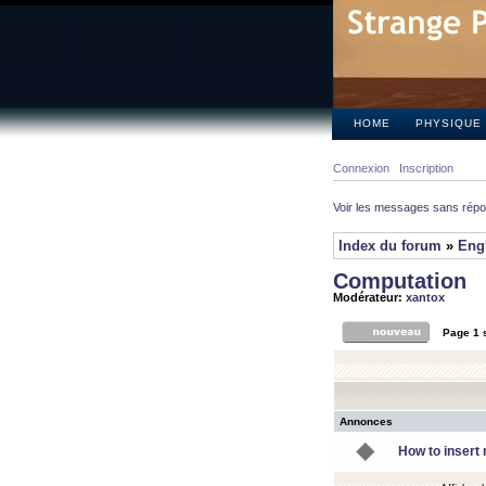
HOME
PHYSIQUE
Connexion
Inscription
Voir les messages sans rép
Index du forum
»
Eng
Computation
Modérateur:
xantox
Page
1
Annonces
How to insert 