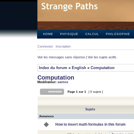
HOME
PHYSIQUE
CALCUL
PHILOSOPHIE
Connexion
Inscription
Voir les messages sans réponse
|
Voir les sujets actifs
Index du forum
»
English
»
Computation
Computation
Modérateur:
xantox
Page
1
sur
1
[ 0 sujets ]
Sujets
Annonces
How to insert math formulas in this forum