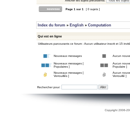
Afficher les sujets précédents:
Page
1
sur
1
[ 0 sujets ]
Index du forum
»
English
»
Computation
Qui est en ligne
Utilisateurs parcourants ce forum : Aucun utilisateur inscrit et 15 invit
Nouveaux messages
Aucun nouv
Nouveaux messages [
Aucun nouve
Populaires ]
Populaire ]
Nouveaux messages [
Aucun nouve
Verrouillés ]
Verrouillé ]
Rechercher pour:
Copyright 2006-200