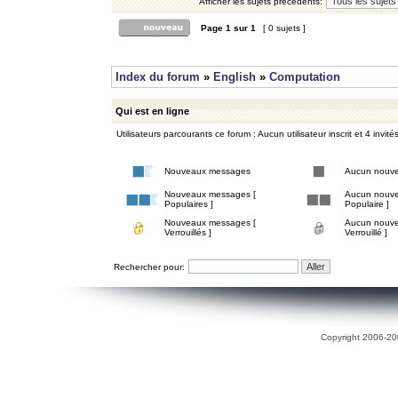
Afficher les sujets précédents:
Page
1
sur
1
[ 0 sujets ]
Index du forum
»
English
»
Computation
Qui est en ligne
Utilisateurs parcourants ce forum : Aucun utilisateur inscrit et 4 invité
Nouveaux messages
Aucun nouv
Nouveaux messages [
Aucun nouve
Populaires ]
Populaire ]
Nouveaux messages [
Aucun nouve
Verrouillés ]
Verrouillé ]
Rechercher pour:
Copyright 2006-200