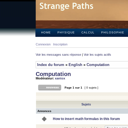
HOME
PHYSIQUE
CALCUL
PHILOSOPHIE
Connexion
Inscription
Voir les messages sans réponse
|
Voir les sujets actifs
Index du forum
»
English
»
Computation
Computation
Modérateur:
xantox
Page
1
sur
1
[ 0 sujets ]
Sujets
Annonces
How to insert math formulas in this forum