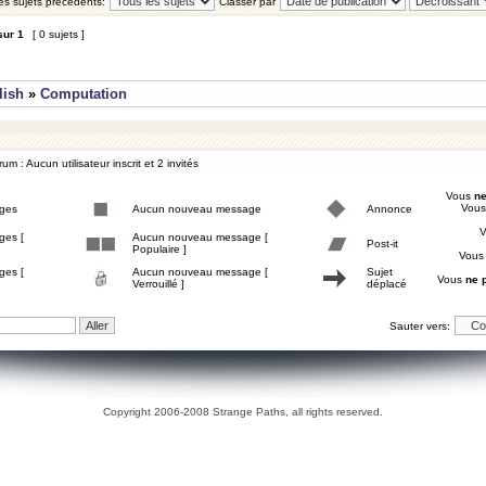
les sujets précédents:
Classer par
sur
1
[ 0 sujets ]
lish
»
Computation
um : Aucun utilisateur inscrit et 2 invités
Vous
ne
Vou
ges
Aucun nouveau message
Annonce
ges [
Aucun nouveau message [
Post-it
Populaire ]
Vou
ges [
Aucun nouveau message [
Sujet
Vous
ne 
Verrouillé ]
déplacé
Sauter vers:
Copyright 2006-2008 Strange Paths, all rights reserved.