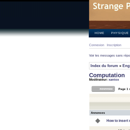
HOME
PHYSIQUE
Connexion
Inscription
Voir les messages sans rép
Index du forum
»
Eng
Computation
Modérateur:
xantox
Page
1
Annonces
How to insert 