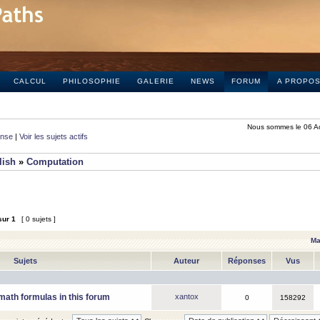
CALCUL
PHILOSOPHIE
GALERIE
NEWS
FORUM
A PROPO
Nous sommes le 06 A
onse
|
Voir les sujets actifs
lish
»
Computation
sur
1
[ 0 sujets ]
Ma
Sujets
Auteur
Réponses
Vus
math formulas in this forum
xantox
0
158292