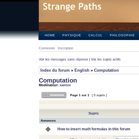
HOME
PHYSIQUE
CALCUL
PHILOSOPHIE
Connexion
Inscription
Voir les messages sans réponse
|
Voir les sujets actifs
Index du forum
»
English
»
Computation
Computation
Modérateur:
xantox
Page
1
sur
1
[ 0 sujets ]
Sujets
Annonces
How to insert math formulas in this forum