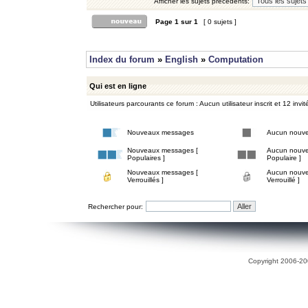
Afficher les sujets précédents:
Page
1
sur
1
[ 0 sujets ]
Index du forum
»
English
»
Computation
Qui est en ligne
Utilisateurs parcourants ce forum : Aucun utilisateur inscrit et 12 invit
Nouveaux messages
Aucun nouv
Nouveaux messages [
Aucun nouve
Populaires ]
Populaire ]
Nouveaux messages [
Aucun nouve
Verrouillés ]
Verrouillé ]
Rechercher pour:
Copyright 2006-200