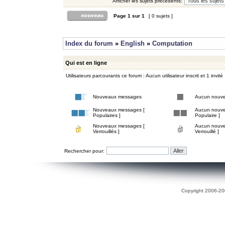
Afficher les sujets précédents:
Page
1
sur
1
[ 0 sujets ]
Index du forum
»
English
»
Computation
Qui est en ligne
Utilisateurs parcourants ce forum : Aucun utilisateur inscrit et 1 invité
Nouveaux messages
Aucun nouv
Nouveaux messages [
Aucun nouve
Populaires ]
Populaire ]
Nouveaux messages [
Aucun nouve
Verrouillés ]
Verrouillé ]
Rechercher pour:
Copyright 2006-200