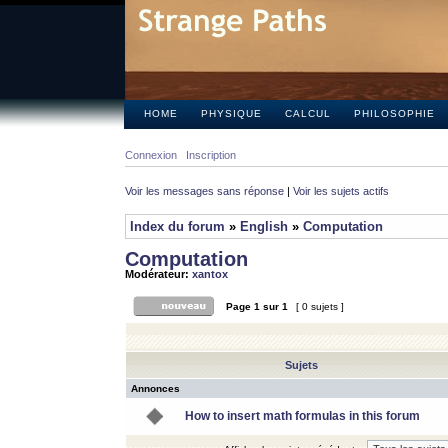
HOME
PHYSIQUE
CALCUL
PHILOSOPHIE
Connexion
Inscription
Voir les messages sans réponse
|
Voir les sujets actifs
Index du forum
»
English
»
Computation
Computation
Modérateur:
xantox
Page
1
sur
1
[ 0 sujets ]
Sujets
Annonces
How to insert math formulas in this forum