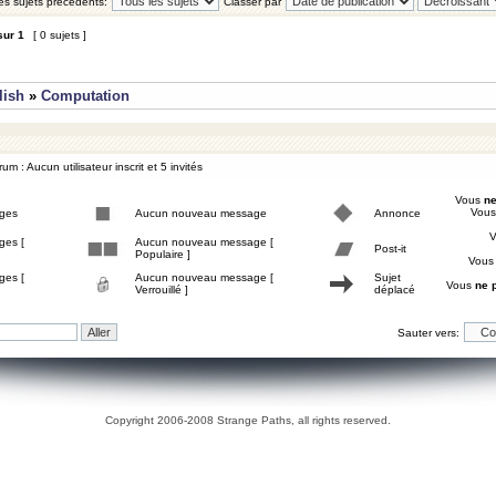
les sujets précédents:
Classer par
sur
1
[ 0 sujets ]
lish
»
Computation
um : Aucun utilisateur inscrit et 5 invités
Vous
ne
Vou
ges
Aucun nouveau message
Annonce
ges [
Aucun nouveau message [
Post-it
Populaire ]
Vou
ges [
Aucun nouveau message [
Sujet
Vous
ne 
Verrouillé ]
déplacé
Sauter vers:
Copyright 2006-2008 Strange Paths, all rights reserved.