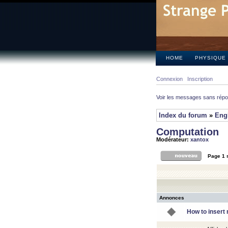
HOME
PHYSIQUE
Connexion
Inscription
Voir les messages sans rép
Index du forum
»
Eng
Computation
Modérateur:
xantox
Page
1
Annonces
How to insert 