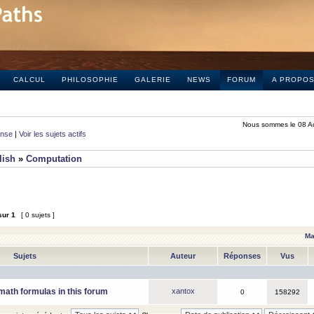
CALCUL
PHILOSOPHIE
GALERIE
NEWS
FORUM
A PROPO
Nous sommes le 08 A
onse
|
Voir les sujets actifs
lish
»
Computation
sur
1
[ 0 sujets ]
Ma
Sujets
Auteur
Réponses
Vus
math formulas in this forum
xantox
0
158292