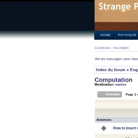
HOME
PHYSIQUE
Connexion
Inscription
Voir les messages sans rép
Index du forum
»
Eng
Computation
Modérateur:
xantox
Page
1
Annonces
How to insert 