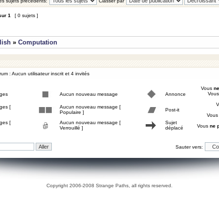
les sujets précédents:
Classer par
sur
1
[ 0 sujets ]
lish
»
Computation
um : Aucun utilisateur inscrit et 4 invités
Vous
ne
Vou
ges
Aucun nouveau message
Annonce
ges [
Aucun nouveau message [
Post-it
Populaire ]
Vou
ges [
Aucun nouveau message [
Sujet
Vous
ne 
Verrouillé ]
déplacé
Sauter vers:
Copyright 2006-2008 Strange Paths, all rights reserved.