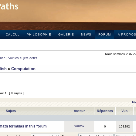
CALCUL
PHILOSOPHIE
GALERIE
NEWS
FORUM
A PROPO
Nous sommes le 07 A
onse
|
Voir les sujets actifs
lish
»
Computation
sur
1
[ 0 sujets ]
Ma
Sujets
Auteur
Réponses
Vus
math formulas in this forum
xantox
0
158292