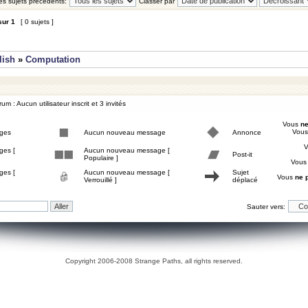
les sujets précédents:
Classer par
sur
1
[ 0 sujets ]
lish
»
Computation
um : Aucun utilisateur inscrit et 3 invités
Vous
ne
Vou
ges
Aucun nouveau message
Annonce
ges [
Aucun nouveau message [
Post-it
Populaire ]
Vou
ges [
Aucun nouveau message [
Sujet
Vous
ne 
Verrouillé ]
déplacé
Sauter vers:
Copyright 2006-2008 Strange Paths, all rights reserved.