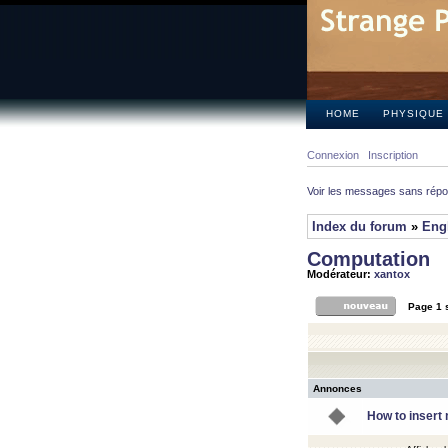
HOME
PHYSIQUE
Connexion
Inscription
Voir les messages sans rép
Index du forum
»
Eng
Computation
Modérateur:
xantox
Page
1
Annonces
How to insert 