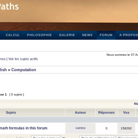
CALCUL
PHILOSOPHIE
GALERIE
NEWS
FORUM
A PROPO
Nous sommes le 07 A
onse
|
Voir les sujets actifs
lish
»
Computation
sur
1
[ 0 sujets ]
Ma
Sujets
Auteur
Réponses
Vus
math formulas in this forum
xantox
0
158292