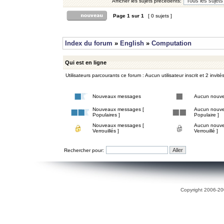
Afficher les sujets précédents:
Page
1
sur
1
[ 0 sujets ]
Index du forum
»
English
»
Computation
Qui est en ligne
Utilisateurs parcourants ce forum : Aucun utilisateur inscrit et 2 invité
Nouveaux messages
Aucun nouv
Nouveaux messages [
Aucun nouve
Populaires ]
Populaire ]
Nouveaux messages [
Aucun nouve
Verrouillés ]
Verrouillé ]
Rechercher pour:
Copyright 2006-200