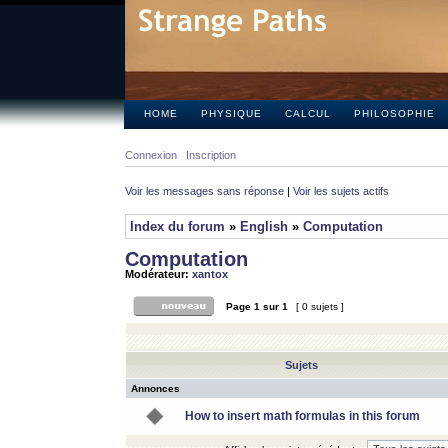
HOME
PHYSIQUE
CALCUL
PHILOSOPHIE
Connexion
Inscription
Voir les messages sans réponse
|
Voir les sujets actifs
Index du forum
»
English
»
Computation
Computation
Modérateur:
xantox
Page
1
sur
1
[ 0 sujets ]
Sujets
Annonces
How to insert math formulas in this forum