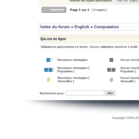
Afficher les sujets précédents:
Page
1
sur
1
[ 0 sujets ]
Index du forum
»
English
»
Computation
Qui est en ligne
Utilisateurs parcourants ce forum : Aucun utilisateur inscrit et 1 invité
Nouveaux messages
Aucun nouv
Nouveaux messages [
Aucun nouve
Populaires ]
Populaire ]
Nouveaux messages [
Aucun nouve
Verrouillés ]
Verrouillé ]
Rechercher pour:
Copyright 2006-200