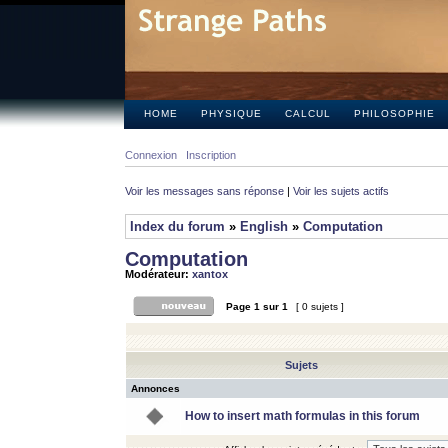
HOME
PHYSIQUE
CALCUL
PHILOSOPHIE
Connexion
Inscription
Voir les messages sans réponse
|
Voir les sujets actifs
Index du forum
»
English
»
Computation
Computation
Modérateur:
xantox
Page
1
sur
1
[ 0 sujets ]
Sujets
Annonces
How to insert math formulas in this forum