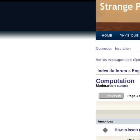
HOME
PHYSIQUE
Connexion
Inscription
Voir les messages sans rép
Index du forum
»
Eng
Computation
Modérateur:
xantox
Page
1
Annonces
How to insert 