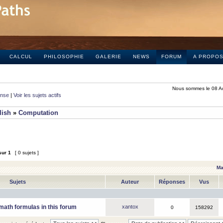
CALCUL
PHILOSOPHIE
GALERIE
NEWS
FORUM
A PROPO
Nous sommes le 08 A
onse
|
Voir les sujets actifs
lish
»
Computation
sur
1
[ 0 sujets ]
Ma
Sujets
Auteur
Réponses
Vus
math formulas in this forum
xantox
0
158292