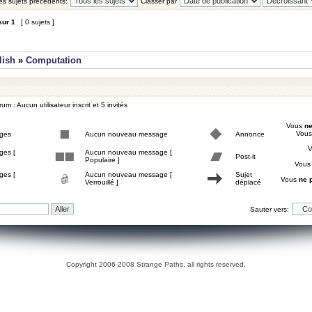
les sujets précédents:
Classer par
sur
1
[ 0 sujets ]
lish
»
Computation
um : Aucun utilisateur inscrit et 5 invités
Vous
ne
Vou
ges
Aucun nouveau message
Annonce
ges [
Aucun nouveau message [
Post-it
Populaire ]
Vou
ges [
Aucun nouveau message [
Sujet
Vous
ne 
Verrouillé ]
déplacé
Sauter vers:
Copyright 2006-2008 Strange Paths, all rights reserved.