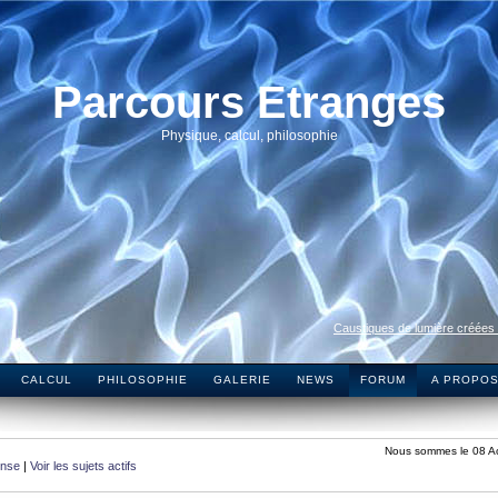
Parcours Etranges
Physique, calcul, philosophie
Caustiques de lumière créées
CALCUL
PHILOSOPHIE
GALERIE
NEWS
FORUM
A PROPO
Nous sommes le 08 A
onse
|
Voir les sujets actifs