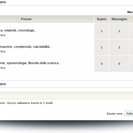
iano
Mar
Forum
Sujets
Messages
a, relatività, cosmologia..
1
1
ntox
rmazione, complessità, calcolabilità..
1
1
ntox
ente, epistemologia, filosofia della scienza..
0
0
ntox
iano
um : Aucun utilisateur inscrit et 1 invité
Sauter vers: