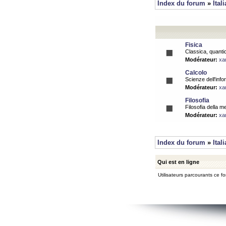
Index du forum
»
Ital
Fisica
Classica, quantic
Modérateur:
xa
Calcolo
Scienze dell'info
Modérateur:
xa
Filosofia
Filosofia della m
Modérateur:
xa
Index du forum
»
Ital
Qui est en ligne
Utilisateurs parcourants ce for