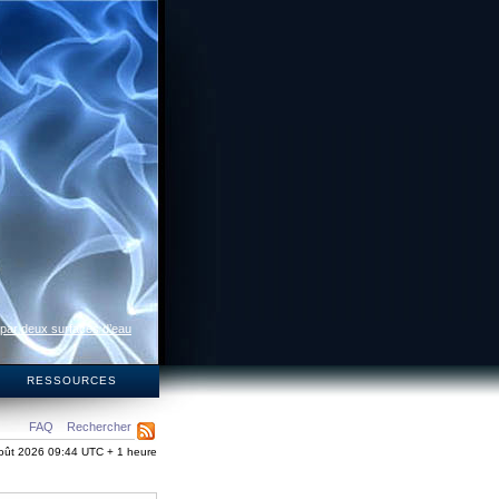
 par deux surfaces d’eau
S
RESSOURCES
FAQ
Rechercher
oût 2026 09:44 UTC + 1 heure