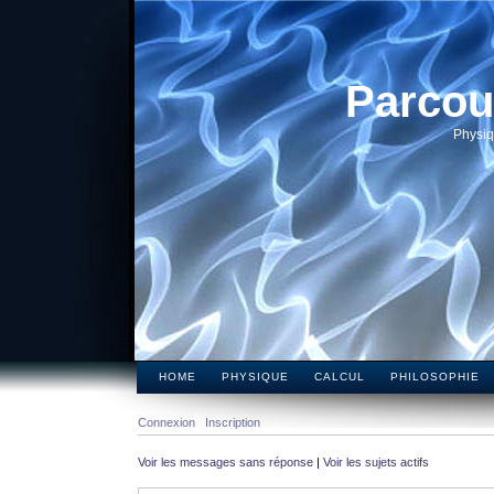
Parcou
Physiq
HOME
PHYSIQUE
CALCUL
PHILOSOPHIE
Connexion
Inscription
Voir les messages sans réponse
|
Voir les sujets actifs