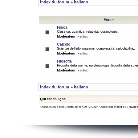
Index du forum
»
Italiano
Forum
Fisica
Classica, quantica, relatività, cosmologia..
Modérateur:
xantox
Calcolo
Scienze dell'informazione, complessità, calcolabilità..
Modérateur:
xantox
Filosofia
Filosofia della mente, epistemologia, filosofia della scie
Modérateur:
xantox
Index du forum
»
Italiano
Qui est en ligne
Utilisateurs parcourants ce forum : Aucun utilisateur inscrit et 2 invité