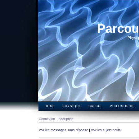
Parcou
Physiq
HOME
PHYSIQUE
CALCUL
PHILOSOPHIE
Connexion
Inscription
Voir les messages sans réponse
|
Voir les sujets actifs