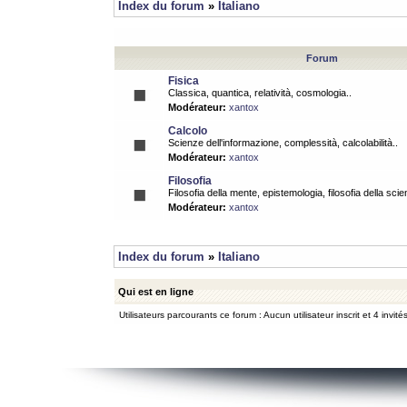
Index du forum
»
Italiano
Forum
Fisica
Classica, quantica, relatività, cosmologia..
Modérateur:
xantox
Calcolo
Scienze dell'informazione, complessità, calcolabilità..
Modérateur:
xantox
Filosofia
Filosofia della mente, epistemologia, filosofia della scie
Modérateur:
xantox
Index du forum
»
Italiano
Qui est en ligne
Utilisateurs parcourants ce forum : Aucun utilisateur inscrit et 4 invité