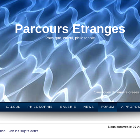
Parcours Etranges
Physique, calcul, philosophie
Caustiques de lumière créées
CALCUL
PHILOSOPHIE
GALERIE
NEWS
FORUM
A PROPO
Nous sommes le 07 A
onse
|
Voir les sujets actifs