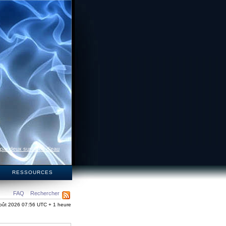
 par deux surfaces d’eau
S
RESSOURCES
FAQ
Rechercher
oût 2026 07:56 UTC + 1 heure