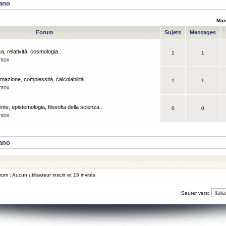
iano
Mar
Forum
Sujets
Messages
a, relatività, cosmologia..
1
1
ntox
rmazione, complessità, calcolabilità..
1
1
ntox
ente, epistemologia, filosofia della scienza..
0
0
ntox
iano
um : Aucun utilisateur inscrit et 15 invités
Sauter vers: