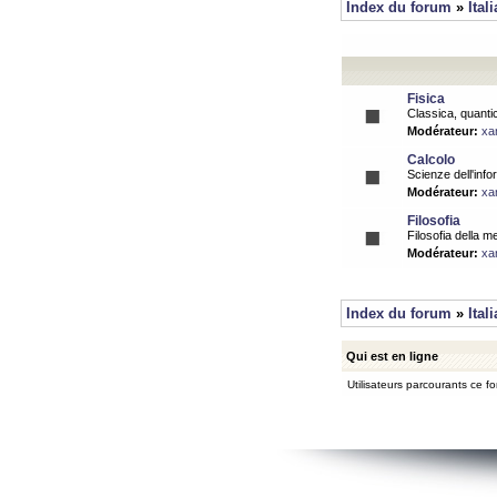
Index du forum
»
Ital
Fisica
Classica, quantic
Modérateur:
xa
Calcolo
Scienze dell'info
Modérateur:
xa
Filosofia
Filosofia della m
Modérateur:
xa
Index du forum
»
Ital
Qui est en ligne
Utilisateurs parcourants ce for