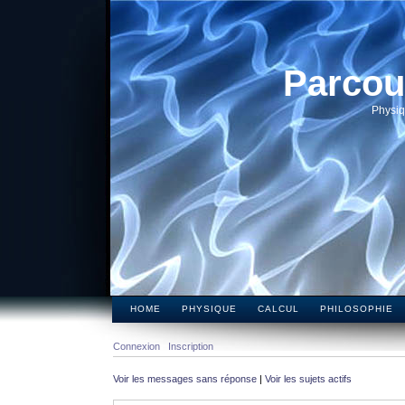
Parcou
Physiq
HOME
PHYSIQUE
CALCUL
PHILOSOPHIE
Connexion
Inscription
Voir les messages sans réponse
|
Voir les sujets actifs