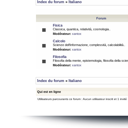
Index du forum
»
Italiano
Forum
Fisica
Classica, quantica, relatività, cosmologia..
Modérateur:
xantox
Calcolo
Scienze dell'informazione, complessità, calcolabilità..
Modérateur:
xantox
Filosofia
Filosofia della mente, epistemologia, filosofia della scie
Modérateur:
xantox
Index du forum
»
Italiano
Qui est en ligne
Utilisateurs parcourants ce forum : Aucun utilisateur inscrit et 1 invité