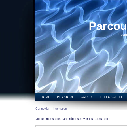
Parcou
Physiq
HOME
PHYSIQUE
CALCUL
PHILOSOPHIE
Connexion
Inscription
Voir les messages sans réponse
|
Voir les sujets actifs