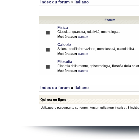
Index du forum
»
Italiano
Forum
Fisica
Classica, quantica, relatività, cosmologia..
Modérateur:
xantox
Calcolo
Scienze dell'informazione, complessità, calcolabilità..
Modérateur:
xantox
Filosofia
Filosofia della mente, epistemologia, filosofia della scie
Modérateur:
xantox
Index du forum
»
Italiano
Qui est en ligne
Utilisateurs parcourants ce forum : Aucun utilisateur inscrit et 3 invité