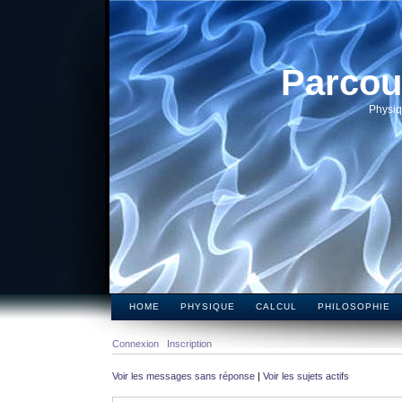
Parcou
Physiq
HOME
PHYSIQUE
CALCUL
PHILOSOPHIE
Connexion
Inscription
Voir les messages sans réponse
|
Voir les sujets actifs