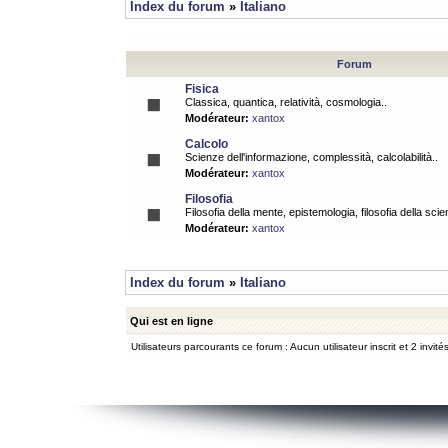
Index du forum
»
Italiano
Forum
Fisica
Classica, quantica, relatività, cosmologia..
Modérateur:
xantox
Calcolo
Scienze dell'informazione, complessità, calcolabilità..
Modérateur:
xantox
Filosofia
Filosofia della mente, epistemologia, filosofia della scie
Modérateur:
xantox
Index du forum
»
Italiano
Qui est en ligne
Utilisateurs parcourants ce forum : Aucun utilisateur inscrit et 2 invité