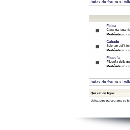
Index du forum
»
Ital
Fisica
Classica, quantic
Modérateur:
xa
Calcolo
Scienze dell'info
Modérateur:
xa
Filosofia
Filosofia della m
Modérateur:
xa
Index du forum
»
Ital
Qui est en ligne
Utilisateurs parcourants ce for