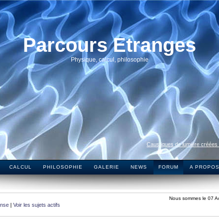
Parcours Etranges
Physique, calcul, philosophie
Caustiques de lumière créées
CALCUL
PHILOSOPHIE
GALERIE
NEWS
FORUM
A PROPO
Nous sommes le 07 A
onse
|
Voir les sujets actifs