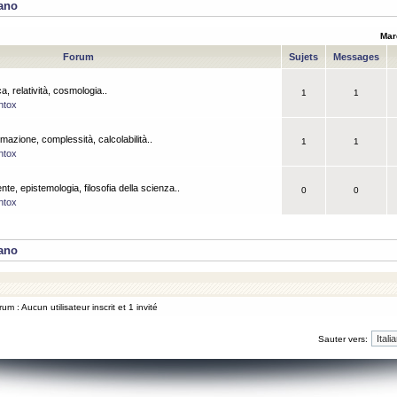
iano
Mar
Forum
Sujets
Messages
a, relatività, cosmologia..
1
1
ntox
rmazione, complessità, calcolabilità..
1
1
ntox
ente, epistemologia, filosofia della scienza..
0
0
ntox
iano
um : Aucun utilisateur inscrit et 1 invité
Sauter vers: