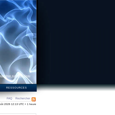
 par deux surfaces d’eau
S
RESSOURCES
FAQ
Rechercher
oût 2026 12:13 UTC + 1 heure